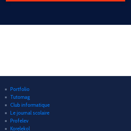
Portfolio
Tutomag
Club informatique
Le journal scolaire
Profelev
Korelekol