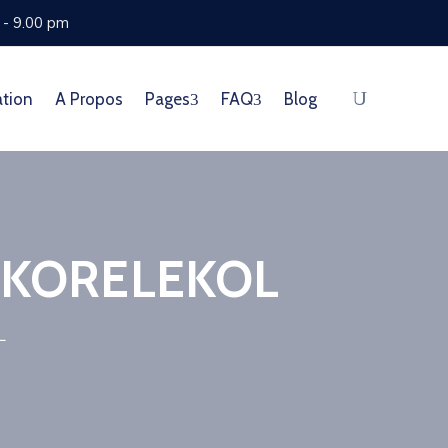
m - 9.00 pm
ation
A Propos
Pages
FAQ
Blog
e KORELEKOL
L