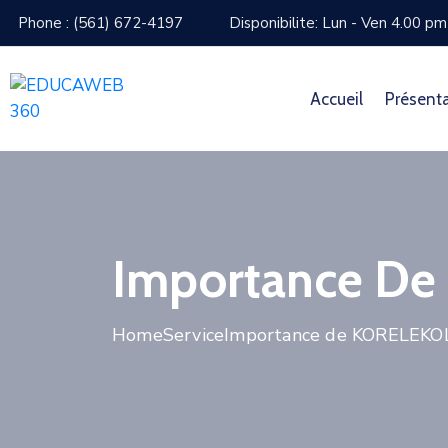
Phone : (561) 672-4197
Disponibilite: Lun - Ven 4.00 p
Accueil
Présent
Importance D
Home
Service
Importance de KORELEKO