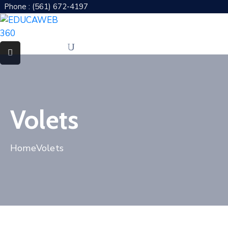
Phone : (561) 672-4197
Accueil
Présentation
A
Propos
Volets
Pages
Home
Volets
FAQ
Blog