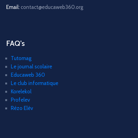
Email:
contact@educaweb360.org
FAQ's
Tutomag
Le journal scolaire
Educaweb 360
Le club informatique
Korelekol
Profelev
Rézo Elèv