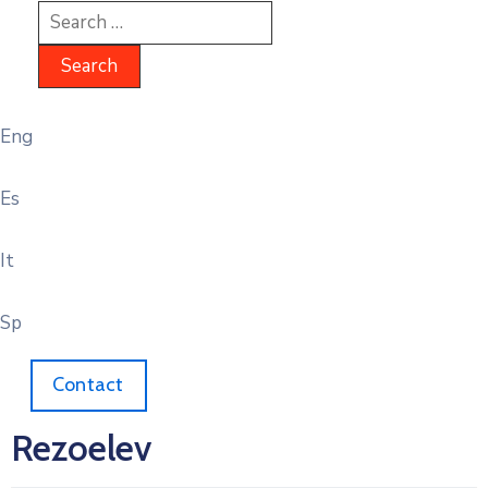
Eng
Es
It
Sp
Contact
Rezoelev