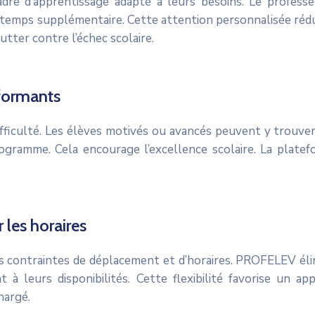
re d’apprentissage adapté à leurs besoins. Le professe
du temps supplémentaire. Cette attention personnalisée ré
tter contre l’échec scolaire.
formants
iculté. Les élèves motivés ou avancés peuvent y trouver d
ogramme. Cela encourage l’excellence scolaire. La platefo
 les horaires
es contraintes de déplacement et d’horaires. PROFELEV éli
à leurs disponibilités. Cette flexibilité favorise un app
hargé.