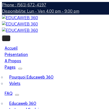
Phone : (561) 672-4197
Disponibilite: Lun - Ven 4.00 pm - 9.00 pm
Accueil
Présentation
A Propos
Pages
Pourquoi Educaweb 360
Volets
FAQ
Educaweb 360