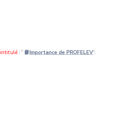
intitulé
: ”
📘
Importance de PROFELEV
“.