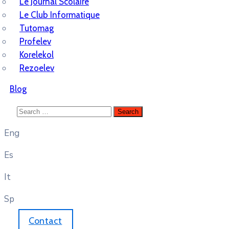
Le Journal Scolaire
Le Club Informatique
Tutomag
Profelev
Korelekol
Rezoelev
Blog
Eng
Es
It
Sp
Contact