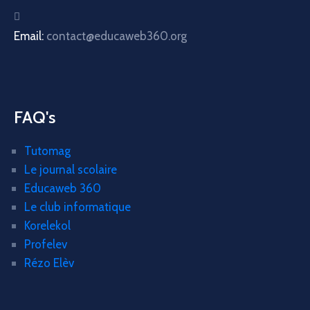
Email:
contact@educaweb360.org
FAQ's
Tutomag
Le journal scolaire
Educaweb 360
Le club informatique
Korelekol
Profelev
Rézo Elèv