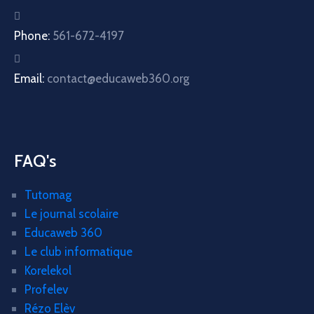
Phone:
561-672-4197
Email:
contact@educaweb360.org
FAQ's
Tutomag
Le journal scolaire
Educaweb 360
Le club informatique
Korelekol
Profelev
Rézo Elèv