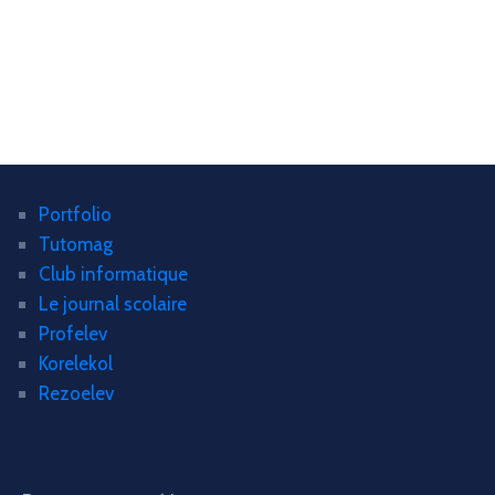
Portfolio
Tutomag
Club informatique
Le journal scolaire
Profelev
Korelekol
Rezoelev