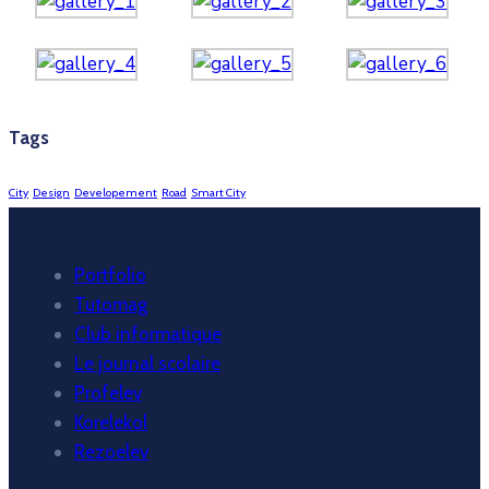
Tags
City
Design
Developement
Road
Smart City
Portfolio
Tutomag
Club informatique
Le journal scolaire
Profelev
Korelekol
Rezoelev