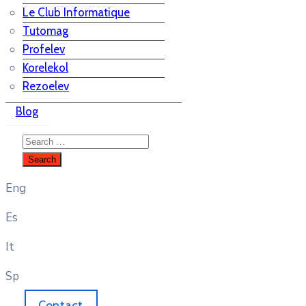
Le Club Informatique
Tutomag
Profelev
Korelekol
Rezoelev
Blog
Eng
Es
It
Sp
Contact