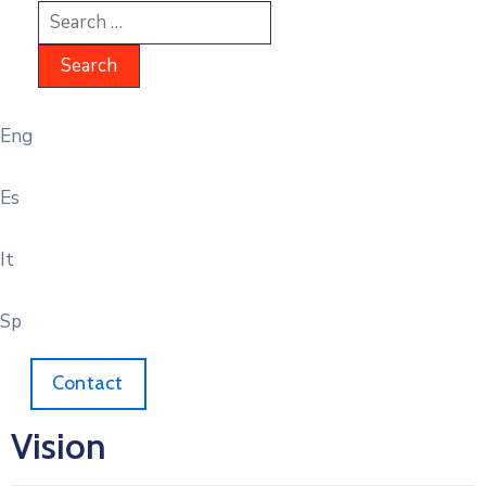
Eng
Es
It
Sp
Contact
Vision