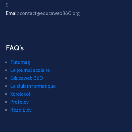
Email:
contact@educaweb360.org
FAQ's
Tutomag
Le journal scolaire
Educaweb 360
Le club informatique
Korelekol
Profelev
Rézo Elèv