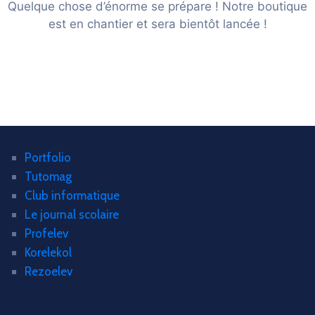
Quelque chose d’énorme se prépare ! Notre boutique
est en chantier et sera bientôt lancée !
Portfolio
Tutomag
Club informatique
Le journal scolaire
Profelev
Korelekol
Rezoelev