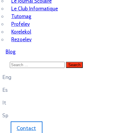
Le Journal Scolaire
Le Club Informatique
Tutomag
Profelev
Korelekol
Rezoelev
Blog
Eng
Es
It
Sp
Contact