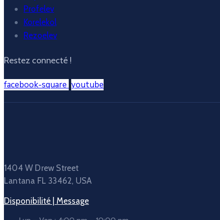
Profelev
Korelekol
Rezoelev
Restez connecté !
facebook-square
youtube
1404 W Drew Street
Lantana FL 33462, USA
Disponibilité | Message