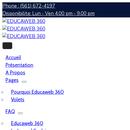
Phone : (561) 672-4197
Disponibilite: Lun - Ven 4.00 pm - 9.00 pm
Accueil
Présentation
A Propos
Pages
Pourquoi Educaweb 360
Volets
FAQ
Educaweb 360