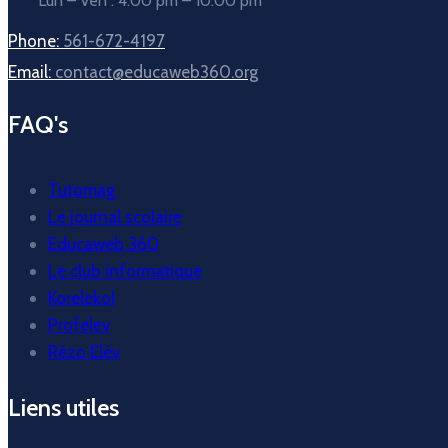
Lun – Ven : 4:00 pm – 10:00 pm
Phone:
561-672-4197
Email:
contact@educaweb360.org
FAQ's
Tutomag
Le journal scolaire
Educaweb 360
Le club informatique
Korelekol
Profelev
Rézo Elèv
Liens utiles