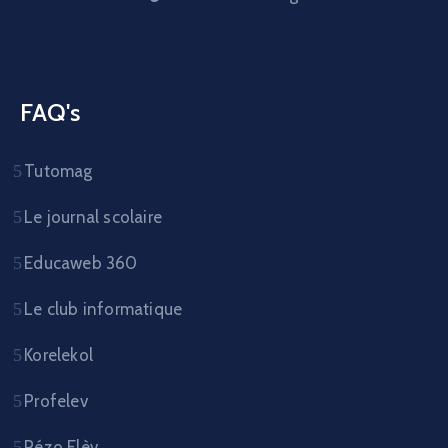
FAQ's
Tutomag
Le journal scolaire
Educaweb 360
Le club informatique
Korelekol
Profelev
Rézo Elèv