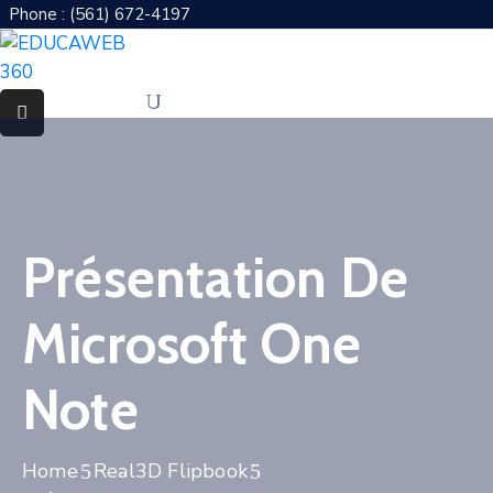
Phone : (561) 672-4197
Accueil
Présentation
A
Propos
Présentation De
Pages
FAQ
Microsoft One
Blog
Note
Home
Real3D Flipbook