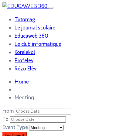
Tutomag
Le journal scolaire
Educaweb 360
Le club informatique
Korelekol
Profelev
Rézo Elèv
Home
Meeting
From
To
Event Type